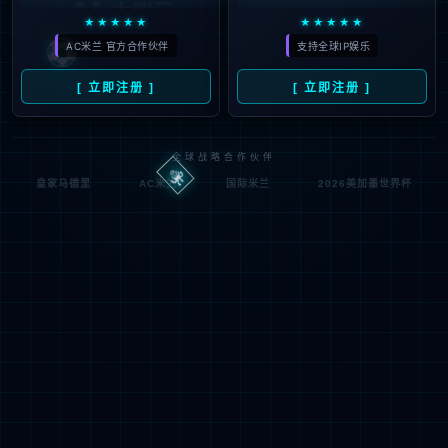
元签下24岁法国边锋阿克利乌
2026
什！
#
日耳曼
#
欧元
#
摩纳哥
#
欧冠
#
赛季
#
青
0
训
#
官方
#
球员
#
阿克利乌什
#
消息资讯
#
巴
黎
#
大巴黎
08
巴萨与曼城谈判升级！罗德里
08月
转会面临1000万欧元的价格挑
2026